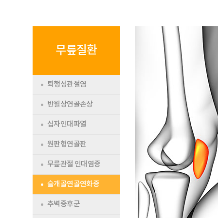
무릎질환
퇴행성관절염
반월상연골손상
십자인대파열
원판형연골판
무릎관절 인대염증
슬개골연골연화증
추벽증후군