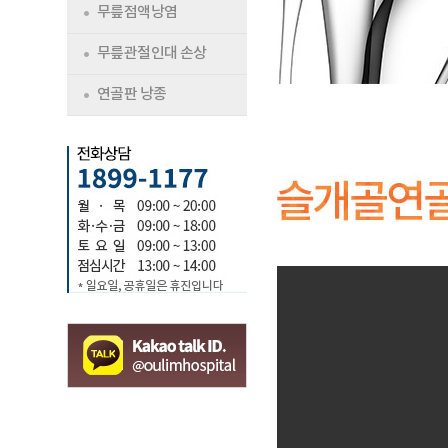
무릎점액낭염
무릎관절인대 손상
연골판 낭종