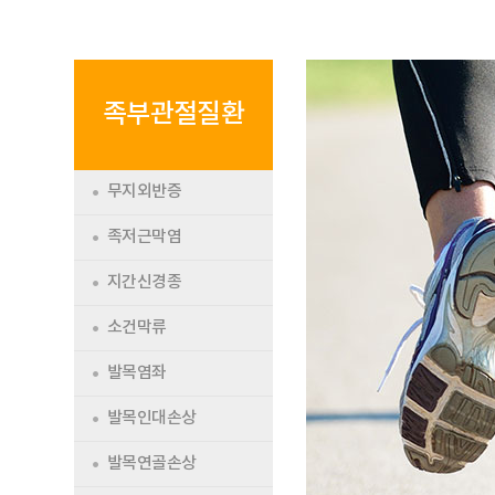
족부관절질환
무지외반증
족저근막염
지간신경종
소건막류
발목염좌
발목인대손상
발목연골손상