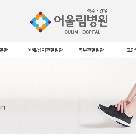
질환
어깨/상지관절질환
족부관절질환
고관
다.