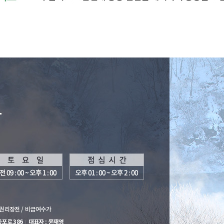
권리장전 /
비급여수가
포로 386
대표자 : 윤재영