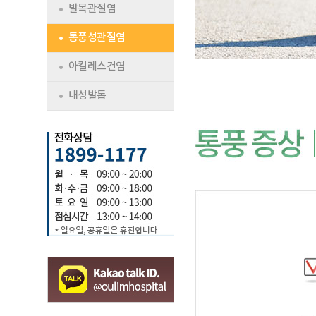
발목관절염
통풍성관절염
아킬레스건염
내성발톱